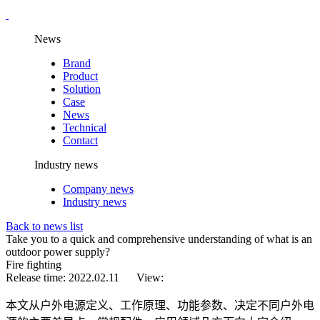
News
Brand
Product
Solution
Case
News
Technical
Contact
Industry news
Company news
Industry news
Back to news list
Take you to a quick and comprehensive understanding of what is an
outdoor power supply?
Fire fighting
Release time: 2022.02.11 View:
本文从户外电源定义、工作原理、功能参数、决定不同户外电