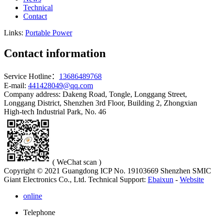
Technical
Contact
Links:
Portable Power
Contact information
Service Hotline：
13686489768
E-mail:
441428049@qq.com
Company address: Dakeng Road, Tongle, Longgang Street,
Longgang District, Shenzhen 3rd Floor, Building 2, Zhongxian
High-tech Industrial Park, No. 46
( WeChat scan )
Copyright © 2021 Guangdong ICP No. 19103669 Shenzhen SMIC
Giant Electronics Co., Ltd.
Technical Support:
Ebaixun
-
Website
online
Telephone