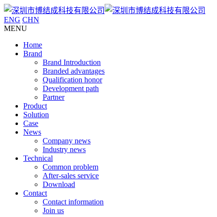
ENG
CHN
MENU
Home
Brand
Brand Introduction
Branded advantages
Qualification honor
Development path
Partner
Product
Solution
Case
News
Company news
Industry news
Technical
Common problem
After-sales service
Download
Contact
Contact information
Join us